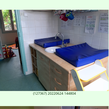
(127367) 20220624 144804