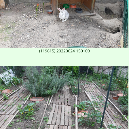
(119615) 20220624 150109