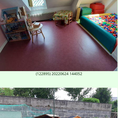
(122895) 20220624 144052