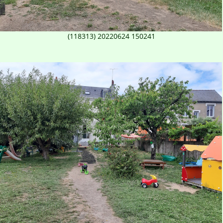
(118313) 20220624 150241