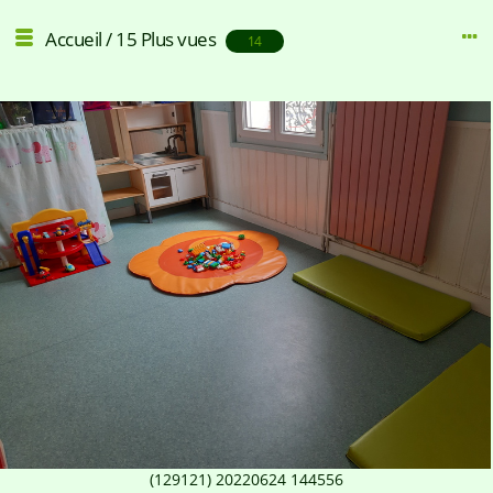
Accueil
/
15 Plus vues
14
(129121) 20220624 144556