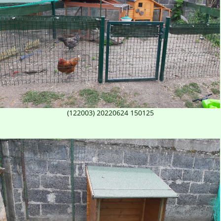
(122003) 20220624 150125