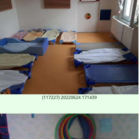
(117227) 20220624 171439