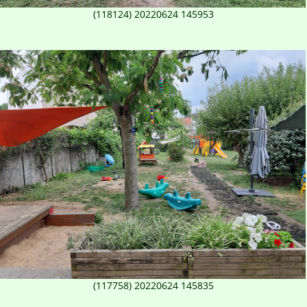
(118124) 20220624 145953
(117758) 20220624 145835