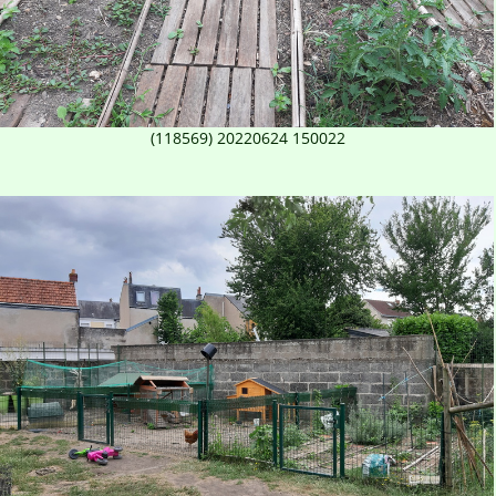
(118569) 20220624 150022